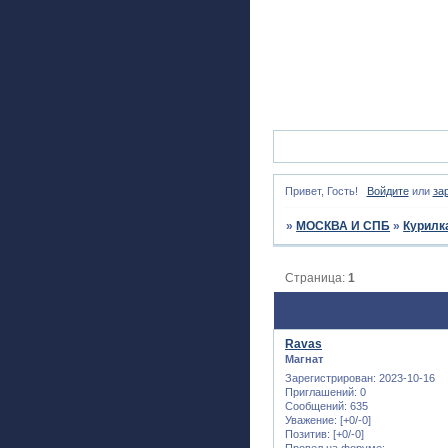
Привет, Гость!
Войдите
или
за
»
МОСКВА И СПБ
»
Курилк
Страница:
1
Ravas
Магнат
Зарегистрирован
: 2023-10-16
Приглашений:
0
Сообщений:
635
Уважение:
[+0/-0]
Позитив:
[+0/-0]
Провел на форуме: