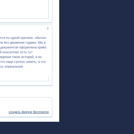
2
тся по одной причине, обычно
ли без движения годами. Мы в
ь документов оформлена криво
й консалтинг есть тут
ждении таких историй, а не
что надо срочно чинить, а что
ась нормальная
создать форум бесплатно