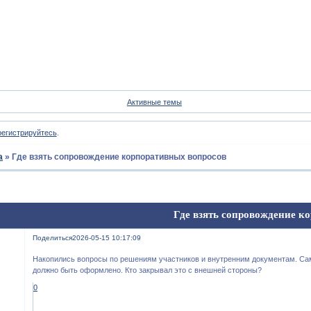
Форум
Участники
Пои
Активные темы
регистрируйтесь
.
а
»
Где взять сопровождение корпоративных вопросов
Где взять сопровождение к
Поделиться
2026-05-15 10:17:09
Накопились вопросы по решениям участников и внутренним документам. Сам
должно быть оформлено. Кто закрывал это с внешней стороны?
0