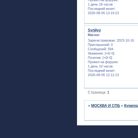
1 день 18 часов
Последний визит:
2026-08-05 13:19:23
Synilyo
Магнат
Зарегистрирован
: 2023-10-16
Приглашений:
0
Сообщений:
594
Уважение:
[+0/-0]
Позитив:
[+0/-0]
Провел на форуме:
1 день 10 часов
Последний визит:
2026-08-05 12:12:13
Страница:
1
»
МОСКВА И СПБ
»
Курилк