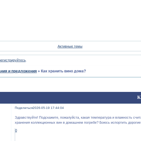
Форум
Участники
Пои
Активные темы
регистрируйтесь
.
ния и предложения
»
Как хранить вино дома?
К
Поделиться
2026-05-19 17:44:04
Здравствуйте! Подскажите, пожалуйста, какая температура и влажность счи
хранения коллекционных вин в домашнем погребе? Боюсь испортить дорогие
0