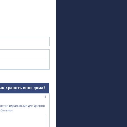
ск
Регистрация
Войти
ак хранить вино дома?
1
таются идеальными для долгого
 бутылки.