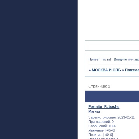
Привет, Гость!
Войдите
или
за
»
МОСКВА И СПБ
»
Пожела
Страница:
1
Fortnite_Fabeshe
Магнат
Зарегистрирован
: 2023-01-11
Приглашений:
0
Сообщений:
1066
Уважение:
[+0/-0]
Позитив:
[+0/-0]
Провел на форуме: