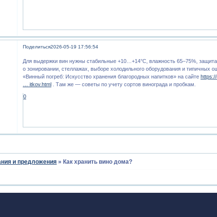
Поделиться
2026-05-19 17:56:54
Для выдержки вин нужны стабильные +10…+14°C, влажность 65–75%, защита 
о зонировании, стеллажах, выборе холодильного оборудования и типичных о
«Винный погреб: Искусство хранения благородных напитков» на сайте
https:
… itkov.html
. Там же — советы по учету сортов винограда и пробкам.
0
ния и предложения
»
Как хранить вино дома?