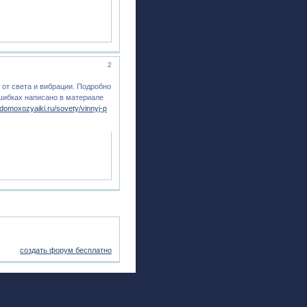
2
от света и вибрации. Подробно
шибках написано в материале
//domoxozyaiki.ru/sovety/vinnyj-p
создать форум бесплатно