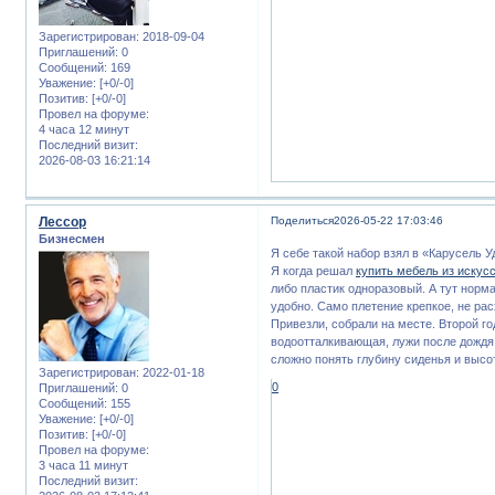
Зарегистрирован
: 2018-09-04
Приглашений:
0
Сообщений:
169
Уважение:
[+0/-0]
Позитив:
[+0/-0]
Провел на форуме:
4 часа 12 минут
Последний визит:
2026-08-03 16:21:14
Лессор
Поделиться
2026-05-22 17:03:46
Бизнесмен
Я себе такой набор взял в «Карусель У
Я когда решал
купить мебель из искус
либо пластик одноразовый. А тут норм
удобно. Само плетение крепкое, не ра
Привезли, собрали на месте. Второй г
водоотталкивающая, лужи после дождя 
сложно понять глубину сиденья и высо
Зарегистрирован
: 2022-01-18
0
Приглашений:
0
Сообщений:
155
Уважение:
[+0/-0]
Позитив:
[+0/-0]
Провел на форуме:
3 часа 11 минут
Последний визит: