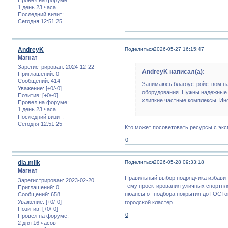
1 день 23 часа
Последний визит:
Сегодня 12:51:25
AndreyK
Поделиться
2026-05-27 16:15:47
Магнат
Зарегистрирован
: 2024-12-22
AndreyK написал(а):
Приглашений:
0
Сообщений:
414
Занимаюсь благоустройством па
Уважение:
[+0/-0]
оборудования. Нужны надежные 
Позитив:
[+0/-0]
хлипкие частные комплексы. Инф
Провел на форуме:
1 день 23 часа
Последний визит:
Сегодня 12:51:25
Кто может посоветовать ресурсы с эк
0
dia.milk
Поделиться
2026-05-28 09:33:18
Магнат
Правильный выбор подрядчика избавит 
Зарегистрирован
: 2023-02-20
тему проектирования уличных спортп
Приглашений:
0
нюансы от подбора покрытия до ГОСТов
Сообщений:
658
Уважение:
[+0/-0]
городской кластер.
Позитив:
[+0/-0]
0
Провел на форуме:
2 дня 16 часов