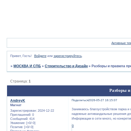
Активные те
Привет, Гость!
Войдите
или
зарегистрируйтесь
.
»
МОСКВА И СПБ
»
Строительство и Дизайн
»
Разборы и правила п
Страница:
1
Разборы и
AndreyK
Поделиться
2026-05-27 16:15:07
Магнат
Занимаюсь благоустройством парка и 
Зарегистрирован
: 2024-12-22
надежные антивандальные решения для
Приглашений:
0
Информации в сети много, но конкрети
Сообщений:
414
Уважение:
[+0/-0]
0
Позитив:
[+0/-0]
Провел на форуме: