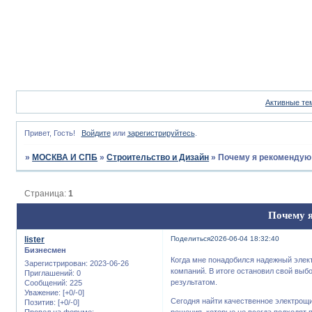
Активные те
Привет, Гость!
Войдите
или
зарегистрируйтесь
.
»
МОСКВА И СПБ
»
Строительство и Дизайн
»
Почему я рекомендую 
Страница:
1
Почему я
lister
Поделиться
2026-06-04 18:32:40
Бизнесмен
Когда мне понадобился надежный элект
Зарегистрирован
: 2023-06-26
компаний. В итоге остановил свой выб
Приглашений:
0
результатом.
Сообщений:
225
Уважение:
[+0/-0]
Сегодня найти качественное электрощи
Позитив:
[+0/-0]
Провел на форуме:
решения, которые не всегда подходят 