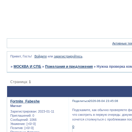
Активные те
Привет, Гость!
Войдите
или
зарегистрируйтесь
.
»
МОСКВА И СПБ
»
Пожелания и предложения
»
Нужна проверка ко
Страница:
1
Fortnite_Fabeshe
Поделиться
2026-06-04 23:45:08
Магнат
Подскажите, как обычно проверяете ф
Зарегистрирован
: 2023-01-11
что смотреть в первую очередь: докум
Приглашений:
0
хочется столкнуться с проблемами пос
Сообщений:
1066
Уважение:
[+0/-0]
0
Позитив:
[+0/-0]
Провел на форуме: