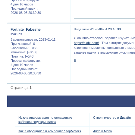
4 дня 10 часов
Последний визит:
2026-08-05 20:30:30
Fortnite_Fabeshe
Поделиться
2026-06-04 23:46:33
Магнат
Я обычно стараюсь заранее изучать м
Зарегистрирован
: 2023-01-11
https://clofx.com/
. Там смотрят докумен
Приглашений:
0
клиентов и моменты, связанные с выво
Сообщений:
1066
Уважение:
[+0/-0]
заранее оценить возможные риски пере
Позитив:
[+0/-0]
0
Провел на форуме:
4 дня 10 часов
Последний визит:
2026-08-05 20:30:30
Страница:
1
Нужна информация по оснащению
Строительство и Дизайн
кабинета эндокринолога
Как я обращался в компанию StopMotors
Авто и Мото