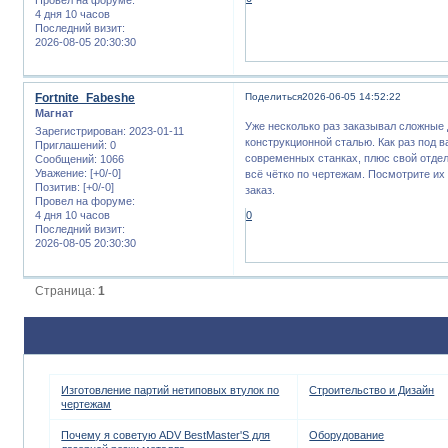
4 дня 10 часов
Последний визит:
2026-08-05 20:30:30
Fortnite_Fabeshe
Поделиться
2026-06-05 14:52:22
Магнат
Уже несколько раз заказывал сложные 
Зарегистрирован
: 2023-01-11
конструкционной сталью. Как раз под 
Приглашений:
0
современных станках, плюс свой отде
Сообщений:
1066
Уважение:
[+0/-0]
всё чётко по чертежам. Посмотрите их 
Позитив:
[+0/-0]
заказ.
Провел на форуме:
4 дня 10 часов
0
Последний визит:
2026-08-05 20:30:30
Страница:
1
Изготовление партий нетиповых втулок по
Строительство и Дизайн
чертежам
Почему я советую ADV BestMaster'S для
Оборудование