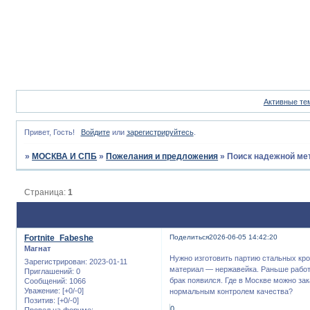
Активные те
Привет, Гость!
Войдите
или
зарегистрируйтесь
.
»
МОСКВА И СПБ
»
Пожелания и предложения
»
Поиск надежной ме
Страница:
1
Fortnite_Fabeshe
Поделиться
2026-06-05 14:42:20
Магнат
Нужно изготовить партию стальных кро
Зарегистрирован
: 2023-01-11
материал — нержавейка. Раньше работа
Приглашений:
0
брак появился. Где в Москве можно за
Сообщений:
1066
Уважение:
[+0/-0]
нормальным контролем качества?
Позитив:
[+0/-0]
0
Провел на форуме: