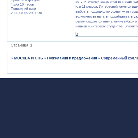
вступительных экзаменов выглядит удо
4 дня 10 часов
или 11 класса. Интересной кажется ид
Последний визит:
выбрать подходящую сферу — от гуман
2026-08-05 20:30:30
возможность начать подрабатывать уже
целом создаётся впечатление гибкой 
навыки и интересы студентов. Впечатл
0
Страница:
1
»
МОСКВА И СПБ
»
Пожелания и предложения
»
Современный колле