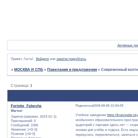
Активные те
Привет, Гость!
Войдите
или
зарегистрируйтесь
.
»
МОСКВА И СПБ
»
Пожелания и предложения
»
Современный колле
Страница:
1
Fortnite_Fabeshe
Поделиться
2026-06-06 22:04:05
Магнат
Учебное заведение
https://krasnodar.sk
Зарегистрирован
: 2023-01-11
необычного образовательного простран
Приглашений:
0
аудиторий с партами здесь нет — скор
Сообщений:
1066
Уважение:
[+0/-0]
зонами для учёбы и отдыха. Есть ощущ
Позитив:
[+0/-0]
перекусить, переключиться, заняться 
Провел на форуме: