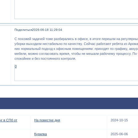
Поделиться
2026-06-18 11:29:04
С похожей задачей тоже разбирались в офисе, в итоге перешли на регулярны
уборки выходили нестабильно по качеству. Сейчас работают ребята из Аром
них нормальный подход к офисным помещениям: приходят по графику, аккура
мебели, можно согласовать время, чтобы не мешали рабочему процессу. По 
спокойнее и без постоянного контроля.
0
г в СПб от
На повестке дня
2024-10-15
Курилка
2025-06-06