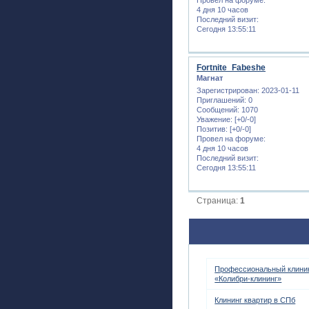
4 дня 10 часов
Последний визит:
Сегодня 13:55:11
Fortnite_Fabeshe
Магнат
Зарегистрирован
: 2023-01-11
Приглашений:
0
Сообщений:
1070
Уважение:
[+0/-0]
Позитив:
[+0/-0]
Провел на форуме:
4 дня 10 часов
Последний визит:
Сегодня 13:55:11
Страница:
1
Профессиональный клинин
«Колибри-клининг»
Клининг квартир в СПб