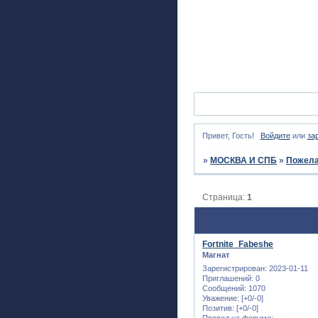
Привет, Гость!
Войдите
или
за
»
МОСКВА И СПБ
»
Пожела
Страница:
1
Fortnite_Fabeshe
Магнат
Зарегистрирован
: 2023-01-11
Приглашений:
0
Сообщений:
1070
Уважение:
[+0/-0]
Позитив:
[+0/-0]
Провел на форуме: