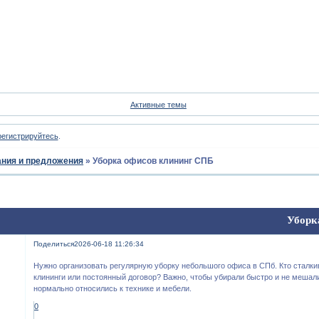
Форум
Участники
Пои
Активные темы
регистрируйтесь
.
ния и предложения
»
Уборка офисов клининг СПБ
Уборк
Поделиться
2026-06-18 11:26:34
Нужно организовать регулярную уборку небольшого офиса в СПб. Кто сталки
клининги или постоянный договор? Важно, чтобы убирали быстро и не мешал
нормально относились к технике и мебели.
0