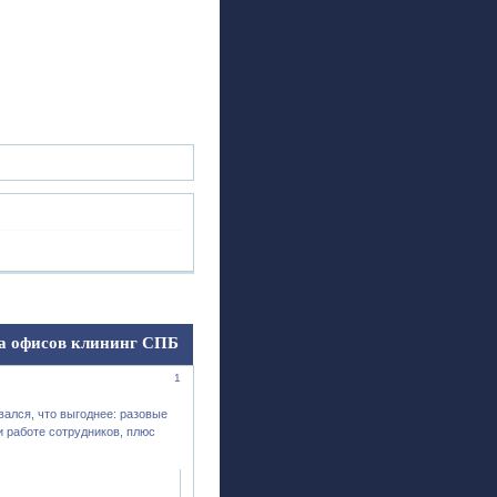
ск
Регистрация
Войти
а офисов клининг СПБ
1
вался, что выгоднее: разовые
и работе сотрудников, плюс