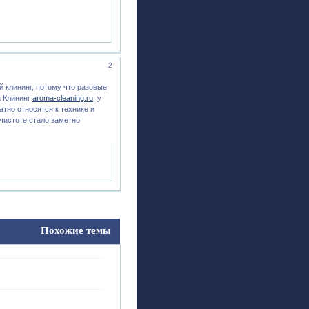
2
й клининг, потому что разовые
а Клининг
aroma-cleaning.ru
, у
тно относятся к технике и
чистоте стало заметно
Похожие темы