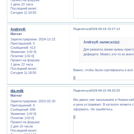
1 день 22 часа
Последний визит:
Сегодня 11:18:50
AndreyK
Поделиться
2026-06-19 15:27:13
Магнат
Зарегистрирован
: 2024-12-22
AndreyK написал(а):
Приглашений:
0
Сообщений:
413
Для ремонта линии нужны приста
Уважение:
[+0/-0]
дефиците. Может, кто-то из монт
Позитив:
[+0/-0]
Провел на форуме:
1 день 22 часа
Последний визит:
Важно, чтобы были сертификаты и всё
Сегодня 11:18:50
0
dia.milk
Поделиться
2026-06-22 09:20:25
Магнат
Мы давно уже заказываем в Норма-кабел
Зарегистрирован
: 2023-02-20
и цена устраивает. В каталоге можете
Приглашений:
0
оформить. Не ошибетесь.
Сообщений:
658
Уважение:
[+0/-0]
0
Позитив:
[+0/-0]
Провел на форуме:
2 дня 16 часов
Последний визит: