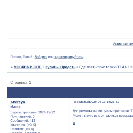
Активные те
Привет, Гость!
Войдите
или
зарегистрируйтесь
.
»
МОСКВА И СПБ
»
Купить / Продать
»
Где взять приставки ПТ 43-2 
Страница:
1
AndreyK
Поделиться
2026-06-19 15:26:41
Магнат
Для ремонта линии нужны приставки ПТ
Зарегистрирован
: 2024-12-22
Может, кто-то из монтажников подскаже
Приглашений:
0
Сообщений:
413
0
Уважение:
[+0/-0]
Позитив:
[+0/-0]
Провел на форуме: