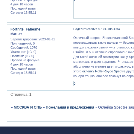
4 дня 10 часов
Последний визит:
Сегодня 13:55:11
Fortnite_Fabeshe
Поделиться
2026-07-04 18:34:54
Магнат
Отличный вопрос! Я оклеивал свой Spe
Зарегистрирован
: 2023-01-11
перекрашивать такие панели — бешены
Приглашений:
0
поводу сложных линий — это вопрос к 
Сообщений:
1070
Уважение:
[+0/-0]
Стайл», и они отлично справились: ни 
Позитив:
[+0/-0]
Для такой сложной геометрии, как у S
Провел на форуме:
материалы и дают гарантию. Что касае
4 дня 10 часов
абсолютно не меняет цвет и фактуру, в
Последний визит:
этого
оклейку Rolls-Royce Spectre
друго
Сегодня 13:55:11
консультацию, они всё покажут на обра
0
Страница:
1
»
МОСКВА И СПБ
»
Пожелания и предложения
»
Оклейка Spectre за