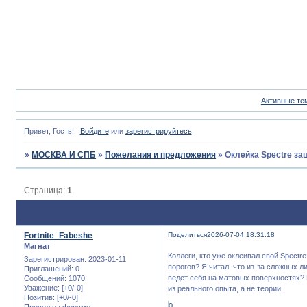
Активные те
Привет, Гость!
Войдите
или
зарегистрируйтесь
.
»
МОСКВА И СПБ
»
Пожелания и предложения
»
Оклейка Spectre за
Страница:
1
Fortnite_Fabeshe
Поделиться
2026-07-04 18:31:18
Магнат
Коллеги, кто уже оклеивал свой Spectr
Зарегистрирован
: 2023-01-11
порогов? Я читал, что из-за сложных л
Приглашений:
0
ведёт себя на матовых поверхностях? 
Сообщений:
1070
Уважение:
[+0/-0]
из реального опыта, а не теории.
Позитив:
[+0/-0]
0
Провел на форуме: