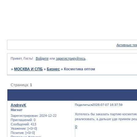
Активные те
Привет, Гость!
Войдите
или
зарегистрируйтесь
.
»
МОСКВА И СПБ
»
Бизнес
»
Косметика оптом
Страница:
1
AndreyK
Поделиться
2026-07-07 16:37:59
Магнат
Хотелось бы заказать партию косметик
Зарегистрирован
: 2024-12-22
реализовать, а дальше уде примем реш
Приглашений:
0
Сообщений:
413
0
Уважение:
[+0/-0]
Позитив:
[+0/-0]
Провел на форуме: