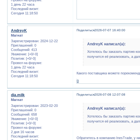
1 день 22 часа
Последний визит:
Сегодня 11:18:50
AndreyK
Поделиться
2026-07-07 16:40:00
Магнат
Зарегистрирован
: 2024-12-22
AndreyK написал(а):
Приглашений:
0
Сообщений:
413
Хотелось бы заказать партию к
Уважение:
[+0/-0]
получится её реализовать, а да
Позитив:
[+0/-0]
Провел на форуме:
1 день 22 часа
Последний визит:
Какого поставщика можете порекоменд
Сегодня 11:18:50
0
dia.milk
Поделиться
2026-07-08 12:07:08
Магнат
Зарегистрирован
: 2023-02-20
AndreyK написал(а):
Приглашений:
0
Сообщений:
658
Хотелось бы заказать партию к
Уважение:
[+0/-0]
получится её реализовать, а да
Позитив:
[+0/-0]
Провел на форуме:
2 дня 16 часов
Последний визит:
Обратитесь в компанию InesTrade, у н