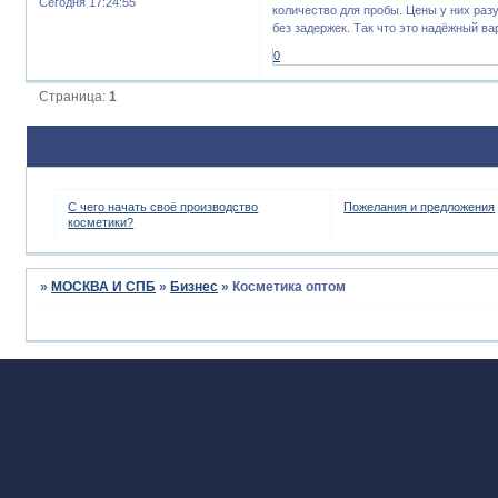
Сегодня 17:24:55
количество для пробы. Цены у них раз
без задержек. Так что это надёжный ва
0
Страница:
1
С чего начать своё производство
Пожелания и предложения
косметики?
»
МОСКВА И СПБ
»
Бизнес
»
Косметика оптом