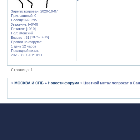
Зарегистрирован
: 2020-10-07
Приглашений:
0
Сообщений:
295
Уважение:
[+0/-0]
Позитив:
[+0/-0]
Пол:
Женский
[1975-07-15]
Возраст:
51
Провел на форуме:
1 день 12 часов
Последний визит:
2026-08-05 01:10:11
Страница:
1
»
МОСКВА И СПБ
»
Новости форума
»
Цветной металлопрокат в Сан