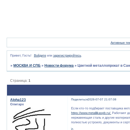
Активные те
Привет, Гость!
Войдите
или
зарегистрируйтесь
.
»
МОСКВА И СПБ
»
Новости форума
»
Цветной металлопрокат в Сан
Страница:
1
Aloha123
Поделиться
2026-07-07 21:07:08
Олигарх
Если кто-то подбирает поставщика мет
https://www.metallikaspb.ru/.
Работают да
нержавеющая сталь и другие материалы
полностью устроило, документы и сер
0