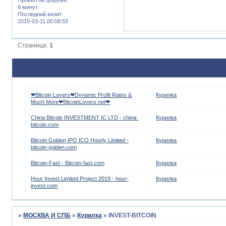
6 минут
Последний визит:
2015-03-11 00:08:59
Страница:
1
❤Bitcoin Lovers❤Dynamic Profit Rates &
Курилка
Much More❤BitcoinLovers.net❤
China Bitcoin INVESTMENT IC LTD - china-
Курилка
bitcoin.com
Bitcoin Golden IPO ICO Hourly Limited -
Курилка
bitcoin-golden.com
Bitcoin-Fast - Bitcoin-fast.com
Курилка
Hour Invest Limited Project 2019 - hour-
Курилка
invest.com
»
МОСКВА И СПБ
»
Курилка
»
INVEST-BITCOIN