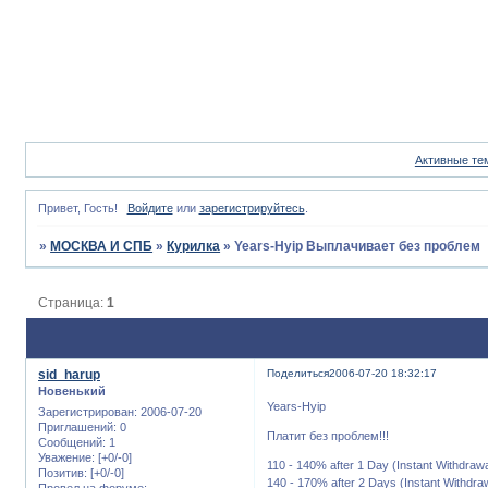
Активные те
Привет, Гость!
Войдите
или
зарегистрируйтесь
.
»
МОСКВА И СПБ
»
Курилка
»
Years-Hyip Выплачивает без проблем
Страница:
1
sid_harup
Поделиться
2006-07-20 18:32:17
Новенький
Years-Hyip
Зарегистрирован
: 2006-07-20
Приглашений:
0
Платит без проблем!!!
Сообщений:
1
Уважение:
[+0/-0]
110 - 140% after 1 Day (Instant Withdrawa
Позитив:
[+0/-0]
140 - 170% after 2 Days (Instant Withdra
Провел на форуме: