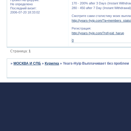
170 - 200% after 3 Days (Instant Withdra
Не определено
280 - 450 after 7 Day (Instant Withdrawal
Последний визит:
2006-07-20 18:33:02
Смотрите сами статистику моих выпла
http://years-hyip.com/?a=members_stat
Регистрация:
http://years-hyip.com/?ref=sid_harup
0
Страница:
1
»
МОСКВА И СПБ
»
Курилка
»
Years-Hyip Выплачивает без проблем