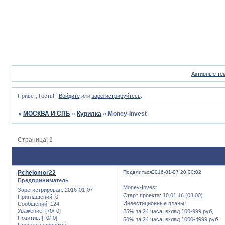
Активные те
Привет, Гость!
Войдите
или
зарегистрируйтесь
.
»
МОСКВА И СПБ
»
Курилка
»
Money-Invest
Страница:
1
Pchelomor22
Поделиться
2016-01-07 20:00:02
Предприниматель
Money-Invest
Зарегистрирован
: 2016-01-07
Старт проекта: 10.01.16 (08:00)
Приглашений:
0
Инвестиционные планы:
Сообщений:
124
Уважение:
[+0/-0]
25% за 24 часа, вклад 100-999 руб,
Позитив:
[+0/-0]
50% за 24 часа, вклад 1000-4999 руб
Провел на форуме: