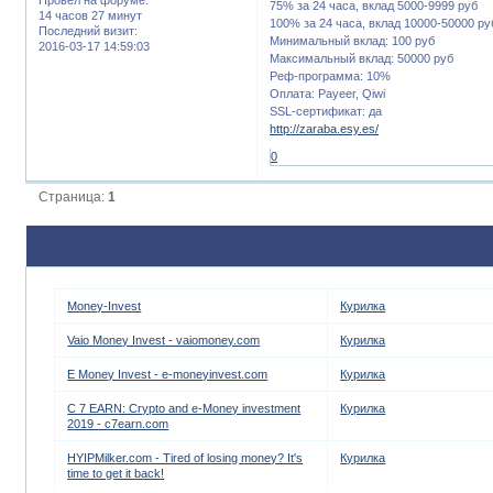
75% за 24 часа, вклад 5000-9999 руб
14 часов 27 минут
100% за 24 часа, вклад 10000-50000 ру
Последний визит:
Минимальный вклад: 100 руб
2016-03-17 14:59:03
Максимальный вклад: 50000 руб
Реф-программа: 10%
Оплата: Payeer, Qiwi
SSL-сертификат: да
http://zaraba.esy.es/
0
Страница:
1
Money-Invest
Курилка
Vaio Money Invest - vaiomoney.com
Курилка
E Money Invest - e-moneyinvest.com
Курилка
C 7 EARN: Crypto and e-Money investment
Курилка
2019 - c7earn.com
HYIPMilker.com - Tired of losing money? It's
Курилка
time to get it back!