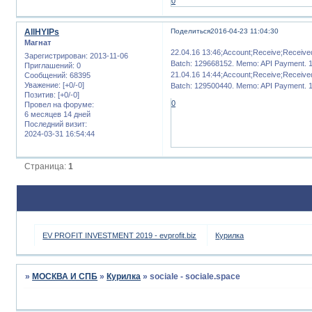
0
AllHYIPs
Поделиться
2016-04-23 11:04:30
Магнат
22.04.16 13:46;Account;Receive;Receiv
Зарегистрирован
: 2013-11-06
Batch: 129668152. Memo: API Payment. 160
Приглашений:
0
21.04.16 14:44;Account;Receive;Receiv
Сообщений:
68395
Уважение:
[+0/-0]
Batch: 129500440. Memo: API Payment. 139
Позитив:
[+0/-0]
0
Провел на форуме:
6 месяцев 14 дней
Последний визит:
2024-03-31 16:54:44
Страница:
1
EV PROFIT INVESTMENT 2019 - evprofit.biz
Курилка
»
МОСКВА И СПБ
»
Курилка
»
sociale - sociale.space