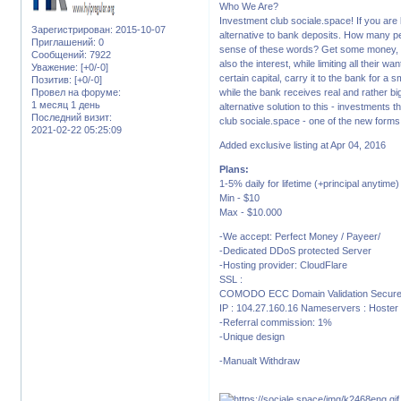
Who We Are?
Investment club sociale.space! If you are lo
Зарегистрирован
: 2015-10-07
alternative to bank deposits. How many pe
Приглашений:
0
sense of these words? Get some money, pe
Сообщений:
7922
also the interest, while limiting all their 
Уважение:
[+0/-0]
certain capital, carry it to the bank for a 
Позитив:
[+0/-0]
Провел на форуме:
while the bank receives real and rather bi
1 месяц 1 день
alternative solution to this - investments 
Последний визит:
club sociale.space - one of the new forms 
2021-02-22 05:25:09
Added exclusive listing at Apr 04, 2016
Plans:
1-5% daily for lifetime (+principal anytime)
Min - $10
Max - $10.000
-We accept: Perfect Money / Payeer/
-Dedicated DDoS protected Server
-Hosting provider: CloudFlare
SSL :
COMODO ECC Domain Validation Secure S
IP : 104.27.160.16 Nameservers : Hoster :
-Referral commission: 1%
-Unique design
-Manualt Withdraw