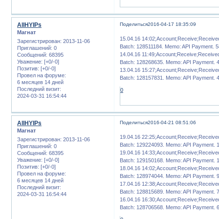
AllHYIPs
Поделиться
2016-04-17 18:35:09
Магнат
15.04.16 14:02;Account;Receive;Receiv
Зарегистрирован
: 2013-11-06
Batch: 128511184. Memo: API Payment. 581
Приглашений:
0
14.04.16 11:49;Account;Receive;Receiv
Сообщений:
68395
Уважение:
[+0/-0]
Batch: 128268635. Memo: API Payment. 486
Позитив:
[+0/-0]
13.04.16 15:27;Account;Receive;Receiv
Провел на форуме:
Batch: 128157831. Memo: API Payment. 437
6 месяцев 14 дней
Последний визит:
0
2024-03-31 16:54:44
AllHYIPs
Поделиться
2016-04-21 08:51:06
Магнат
19.04.16 22:25;Account;Receive;Receiv
Зарегистрирован
: 2013-11-06
Batch: 129224093. Memo: API Payment. 107
Приглашений:
0
19.04.16 14:33;Account;Receive;Receiv
Сообщений:
68395
Уважение:
[+0/-0]
Batch: 129150168. Memo: API Payment. 105
Позитив:
[+0/-0]
18.04.16 14:02;Account;Receive;Receiv
Провел на форуме:
Batch: 128974044. Memo: API Payment. 910
6 месяцев 14 дней
17.04.16 12:38;Account;Receive;Receiv
Последний визит:
Batch: 128815689. Memo: API Payment. 788
2024-03-31 16:54:44
16.04.16 16:30;Account;Receive;Receiv
Batch: 128706568. Memo: API Payment. 681