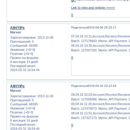
Link to view and register ==>>>
0
AllHYIPs
Поделиться
2016-04-08 20:23:17
Магнат
07.04.16 15:11;Account;Receive;Receiv
Зарегистрирован
: 2013-11-06
Batch: 127179943. Memo: API Payment. 171
Приглашений:
0
06.04.16 14:35;Account;Receive;Receiv
Сообщений:
68395
Уважение:
[+0/-0]
Batch: 127007200. Memo: API Payment. 148
Позитив:
[+0/-0]
0
Провел на форуме:
6 месяцев 14 дней
Последний визит:
2024-03-31 16:54:44
AllHYIPs
Поделиться
2016-04-10 23:12:43
Магнат
09.04.16 22:03;Account;Receive;Receiv
Зарегистрирован
: 2013-11-06
Batch: 127556086. Memo: API Payment. 257
Приглашений:
0
09.04.16 11:26;Account;Receive;Receiv
Сообщений:
68395
Уважение:
[+0/-0]
Batch: 127479573. Memo: API Payment. 236
Позитив:
[+0/-0]
08.04.16 12:51;Account;Receive;Receiv
Провел на форуме:
Batch: 127327173. Memo: API Payment. 204
6 месяцев 14 дней
Последний визит:
0
2024-03-31 16:54:44