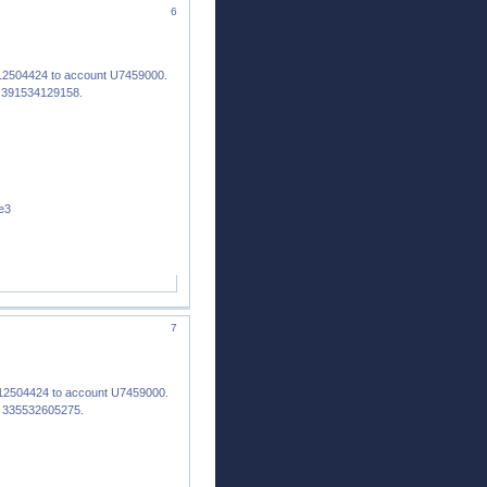
6
12504424 to account U7459000.
: 391534129158.
e3
7
12504424 to account U7459000.
: 335532605275.