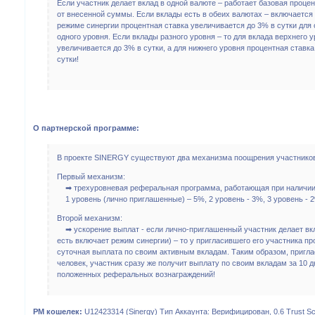
Если участник делает вклад в одной валюте – работает базовая процен
от внесенной суммы. Если вклады есть в обеих валютах – включается
режиме синергии процентная ставка увеличивается до 3% в сутки для 
одного уровня. Если вклады разного уровня – то для вклада верхнего 
увеличивается до 3% в сутки, а для нижнего уровня процентная ставк
сутки!
О партнерской программе:
В проекте SINERGY существуют два механизма поощрения участников
Первый механизм:
➡ трехуровневая реферальная программа, работающая при наличии 
1 уровень (лично приглашенные) – 5%, 2 уровень - 3%, 3 уровень - 
Второй механизм:
➡ ускорение выплат - если лично-приглашенный участник делает вкл
есть включает режим синергии) – то у пригласившего его участника п
суточная выплата по своим активным вкладам. Таким образом, пригла
человек, участник сразу же получит выплату по своим вкладам за 10 д
положенных реферальных вознаграждений!
PM кошелек:
U12423314 (Sinergy) Тип Аккаунта: Верифицирован, 0.6 Trust Sco