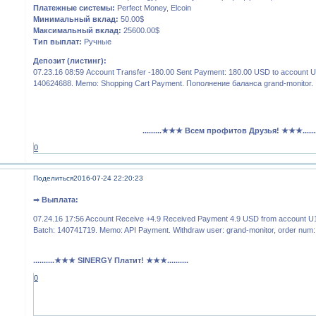
Платежные системы:
Perfect Money, Elcoin
Минимальный вклад:
50.00$
Максимальный вклад:
25600.00$
Тип выплат:
Ручные
Депозит (листинг):
07.23.16 08:59 Account Transfer -180.00 Sent Payment: 180.00 USD to account 
140624688. Memo: Shopping Cart Payment. Пополнение баланса grand-monitor.
.........★★★ Всем профитов Друзья! ★★★.......
0
Поделиться
2016-07-24 22:20:23
➡
Выплата:
07.24.16 17:56 Account Receive +4.9 Received Payment 4.9 USD from account U
Batch: 140741719. Memo: API Payment. Withdraw user: grand-monitor, order num
..........★★★ SINERGY Платит! ★★★..........
0