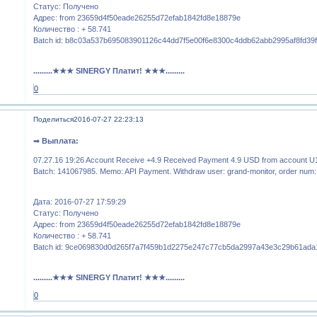
Статус: Получено
Адрес: from 23659d4f50eade26255d72efab1842fd8e18879e
Количество : + 58.741
Batch id: b8c03a537b695083901126c44dd7f5e00f6e8300c4ddb62abb2995af8fd39
.........★★★ SINERGY Платит! ★★★.........
0
Поделиться
2016-07-27 22:23:13
➡
Выплата:
07.27.16 19:26 Account Receive +4.9 Received Payment 4.9 USD from account U
Batch: 141067985. Memo: API Payment. Withdraw user: grand-monitor, order num
Дата: 2016-07-27 17:59:29
Статус: Получено
Адрес: from 23659d4f50eade26255d72efab1842fd8e18879e
Количество : + 58.741
Batch id: 9ce069830d0d265f7a7f459b1d2275e247c77cb5da2997a43e3c29b61ada
.........★★★ SINERGY Платит! ★★★.........
0