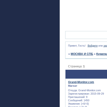
Привет, Гость!
Войдите
или
за
»
МОСКВА И СПБ
»
Курилк
Страница:
1
Grand-Monitor.com
Магнат
Откуда:
Grand-Monitor.com
Зарегистрирован
: 2015-09-29
Приглашений:
9
Сообщений:
1450
Уважение:
[+0/-0]
Позитив:
[+0/-0]