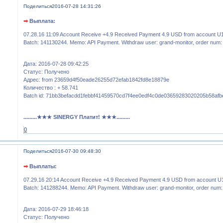
Поделиться
2016-07-28 14:31:26
➡
Выплата:
07.28.16 11:09 Account Receive +4.9 Received Payment 4.9 USD from account U
Batch: 141130244. Memo: API Payment. Withdraw user: grand-monitor, order num
Дата: 2016-07-28 09:42:25
Статус: Получено
Адрес: from 23659d4f50eade26255d72efab1842fd8e18879e
Количество : + 58.741
Batch id: 71bb3befacdd1febbf41459570cd7f4ee0edf4c0de03659283020205b58afb
.........★★★ SINERGY Платит! ★★★.........
0
Поделиться
2016-07-30 09:48:30
➡
Выплаты:
07.29.16 20:14 Account Receive +4.9 Received Payment 4.9 USD from account U
Batch: 141288244. Memo: API Payment. Withdraw user: grand-monitor, order num
Дата: 2016-07-29 18:46:18
Статус: Получено