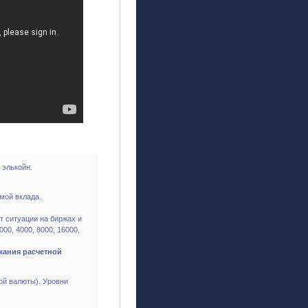
 элькойн.
мой вклада.
т ситуации на биржах и
00, 4000, 8000, 16000,
жания расчетной
ой валюты). Уровни