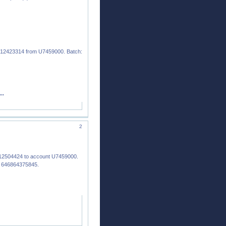
U12423314 from U7459000. Batch:
..
2
12504424 to account U7459000.
: 646864375845.