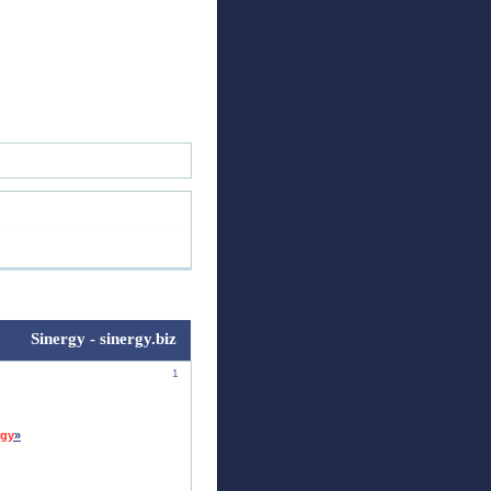
ск
Регистрация
Войти
Sinergy - sinergy.biz
1
rgy
»