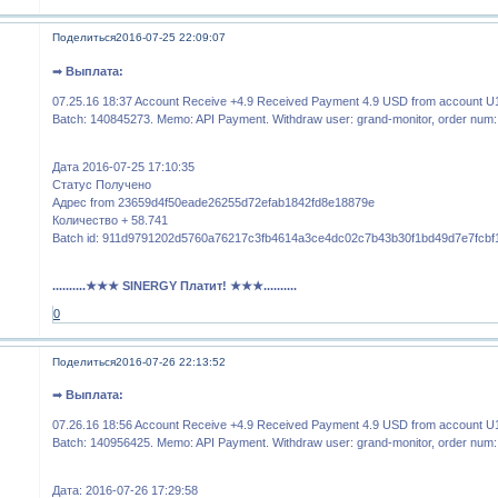
Поделиться
2016-07-25 22:09:07
➡
Выплата:
07.25.16 18:37 Account Receive +4.9 Received Payment 4.9 USD from account U
Batch: 140845273. Memo: API Payment. Withdraw user: grand-monitor, order num
Дата 2016-07-25 17:10:35
Статус Получено
Адрес from 23659d4f50eade26255d72efab1842fd8e18879e
Количество + 58.741
Batch id: 911d9791202d5760a76217c3fb4614a3ce4dc02c7b43b30f1bd49d7e7fcbf
..........★★★ SINERGY Платит! ★★★..........
0
Поделиться
2016-07-26 22:13:52
➡
Выплата:
07.26.16 18:56 Account Receive +4.9 Received Payment 4.9 USD from account U
Batch: 140956425. Memo: API Payment. Withdraw user: grand-monitor, order num
Дата: 2016-07-26 17:29:58