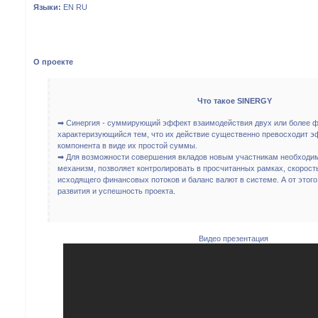
Языки:
EN RU
О проекте
Что такое SINERGY
➡ Синергия - суммирующий эффект взаимодействия двух или более ф
характеризующийся тем, что их действие существенно превосходит э
компонента в виде их простой суммы.
➡ Для возможности совершения вкладов новым участникам необходимо
механизм, позволяет контролировать в просчитанных рамках, скорост
исходящего финансовых потоков и баланс валют в системе. А от этого
развития и успешность проекта.
Видео презентация