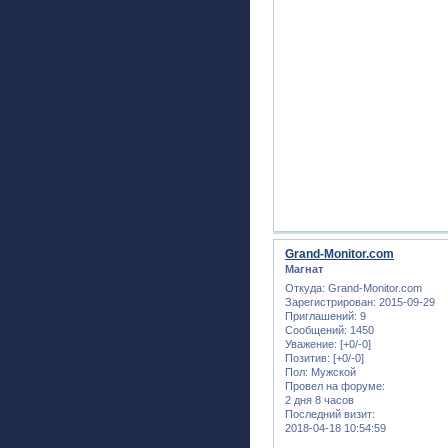
Grand-Monitor.com
Магнат
Откуда:
Grand-Monitor.com
Зарегистрирован
: 2015-09-29
Приглашений:
9
Сообщений:
1450
Уважение:
[+0/-0]
Позитив:
[+0/-0]
Пол:
Мужской
Провел на форуме:
2 дня 8 часов
Последний визит:
2018-04-18 10:54:59