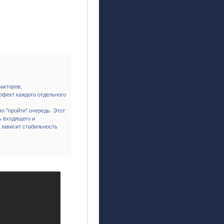
акторов,
ффект каждого отдельного
 "пройти" очередь. Этот
ь входящего и
 зависит стабильность