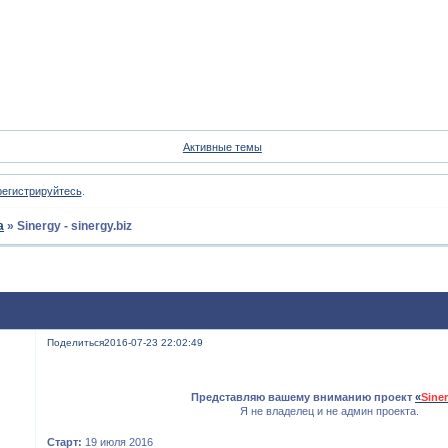
Форум
Участники
Пои
Активные темы
регистрируйтесь
.
а
»
Sinergy - sinergy.biz
Поделиться
2016-07-23 22:02:49
Представляю вашему вниманию проект
«
Sine
Я не владелец и не админ проекта.
Старт:
19 июля 2016