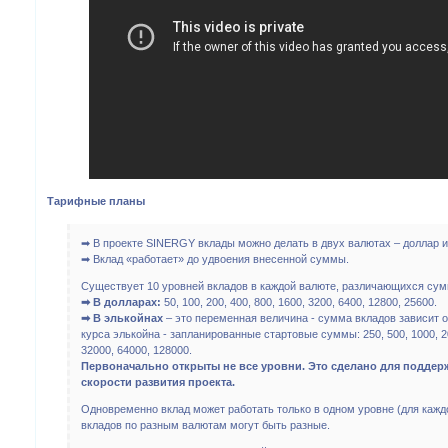
Тарифные планы
➡ В проекте SINERGY вклады можно делать в двух валютах – доллар и
➡ Вклад «работает» до удвоения внесенной суммы.
Существует 10 уровней вкладов в каждой валюте, различающихся сум
➡ В долларах:
50, 100, 200, 400, 800, 1600, 3200, 6400, 12800, 25600.
➡ В элькойнах
– это переменная величина - сумма вкладов зависит о
курса элькойна - запланированные стартовые суммы: 250, 500, 1000, 20
32000, 64000, 128000.
Первоначально открыты не все уровни. Это сделано для поддер
скорости развития проекта.
Одновременно вклад может работать только в одном уровне (для кажд
вкладов по разным валютам могут быть разные.