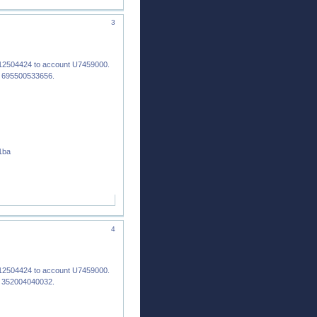
3
12504424 to account U7459000.
: 695500533656.
1ba
4
12504424 to account U7459000.
: 352004040032.