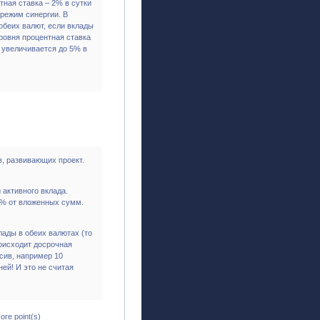
тная ставка – 2% в сутки
 режим синергии. В
обеих валют, если вклады
уровня процентная ставка
а увеличивается до 5% в
, развивающих проект.
активного вклада.
2% от вложенных сумм.
ады в обеих валютах (то
роисходит досрочная
сив, например 10
ней! И это не считая
re point(s)