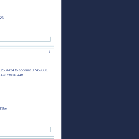
f23
5
12504424 to account U7459000.
: 478738949448.
13be