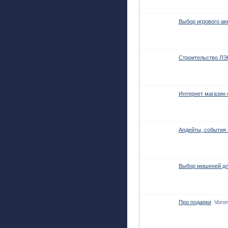
Выбор игрового ак
Строительство ЛЭ
Интернет магазин 
Апдейты, события 
Выбор мишеней дл
Про подарки
Voron