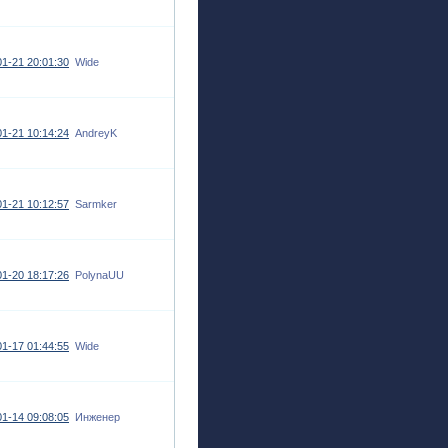
1-21 20:01:30
Wide
1-21 10:14:24
AndreyK
1-21 10:12:57
Sarmker
1-20 18:17:26
PolynaUU
1-17 01:44:55
Wide
1-14 09:08:05
Инженер