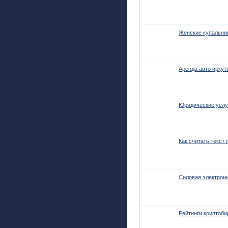
Женские купальник
Аренда авто иркут
Юридические услуг
Как считать текст 
Силовая электрон
Рейтинги криптоби