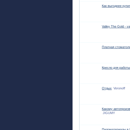
Как выгоднее купи
Valley The Gold - v
Платная стоматол
Кресло для работы
Отдых
Voronoff
Какому автопроизв
JIGUMY
Пиломатериалы в 