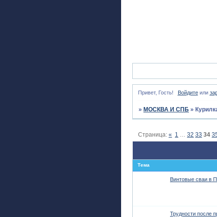
Привет, Гость!
Войдите
или
за
»
МОСКВА И СПБ
»
Курилк
Страница:
«
1
…
32
33
34
3
Тема
Винтовые сваи в П
Трудности после п