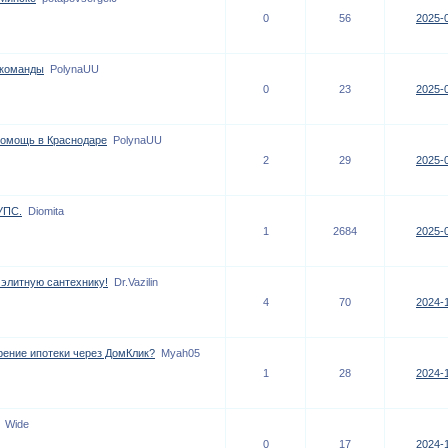
0
56
2025-0
 команды
PolynaUU
0
23
2025-0
помощь в Краснодаре
PolynaUU
2
29
2025-0
УПС.
Diomita
1
2684
2025-0
элитную сантехнику!
Dr.Vazilin
4
70
2024-1
рение ипотеки через ДомКлик?
Myah05
1
28
2024-1
Wide
0
17
2024-1