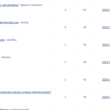
ть автомобиль?
Диана Старченко
3
52
2025-0
alleythegold.com
xetang
9
69
2025-0
огия
vane4ka
1
35
2025-0
SevKon
1
29
2025-0
2
42
2025-0
одителю в Китае отдаете предпочтение?
2
39
2025-0
Минске
potapovsergei0