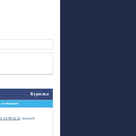
ск
Регистрация
Войти
Курилка
 сообщение
1-23 09:11:11
AndreyK