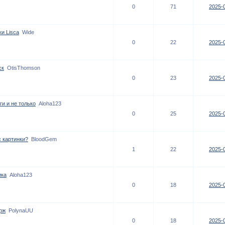
0
71
2025-0
и Lisca
Wide
0
22
2025-0
ск
OtisThomson
0
23
2025-0
и и не только
Aloha123
0
25
2025-0
с картинки?
BloodGem
1
22
2025-0
ика
Aloha123
0
18
2025-0
рж
PolynaUU
0
18
2025-0