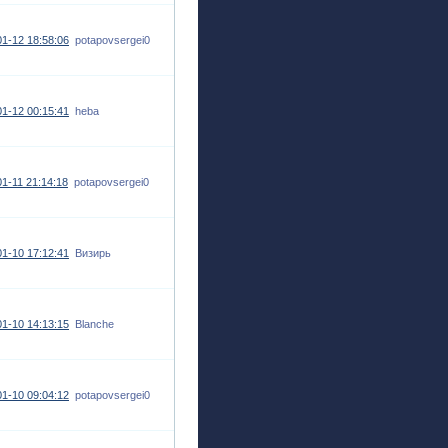
1-12 18:58:06
potapovsergei0
1-12 00:15:41
heba
1-11 21:14:18
potapovsergei0
1-10 17:12:41
Визирь
1-10 14:13:15
Blanche
1-10 09:04:12
potapovsergei0