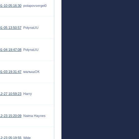
1-10 05:16:30
potapovsergei0
1-05 13:50:57
PolynaUU
1-04 19:47:08
PolynaUU
1-03 19:31:47
малышОК
2-27 10:59:23
Harry
2-23 15:20:09
Naima Haynes
2-23 05:19:55
Wide