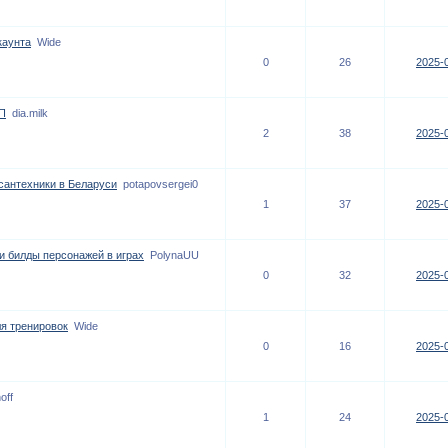
каунта
Wide
0
26
2025-0
П
dia.milk
2
38
2025-0
сантехники в Беларуси
potapovsergei0
1
37
2025-0
и билды персонажей в играх
PolynaUU
0
32
2025-0
я тренировок
Wide
0
16
2025-0
off
1
24
2025-0