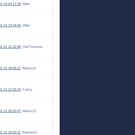
1-23 04:17:28
Wide
1-22 23:34:05
Wide
1-22 21:22:05
OtisThomson
1-22 18:58:11
Aloha123
1-21 22:25:20
FuZzy
1-21 20:33:47
Aloha123
1-21 20:03:11
PolynaUU