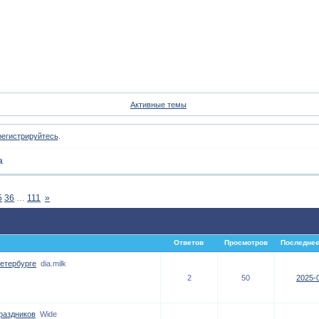
Форум
Участники
Пои
Активные темы
регистрируйтесь
.
а
5
36
…
111
»
Ответов
Просмотров
Последнее
етербурге
dia.milk
2
50
2025-0
раздников
Wide