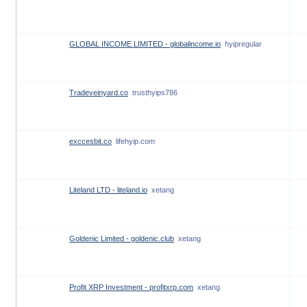
GLOBAL INCOME LIMITED - globalincome.io
hyipregular
Tradeveinyard.co
trusthyips786
exccesbit.co
lifehyip.com
Liteland LTD - liteland.io
xetang
Goldenic Limited - goldenic.club
xetang
Profit XRP Investment - profitxrp.com
xetang