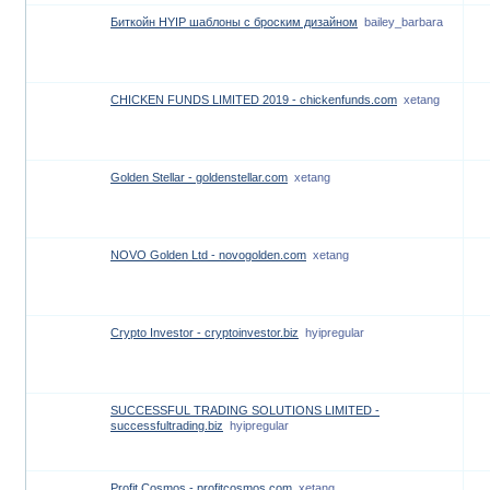
Биткойн HYIP шаблоны с броским дизайном
bailey_barbara
CHICKEN FUNDS LIMITED 2019 - chickenfunds.com
xetang
Golden Stellar - goldenstellar.com
xetang
NOVO Golden Ltd - novogolden.com
xetang
Crypto Investor - cryptoinvestor.biz
hyipregular
SUCCESSFUL TRADING SOLUTIONS LIMITED -
successfultrading.biz
hyipregular
Profit Cosmos - profitcosmos.com
xetang