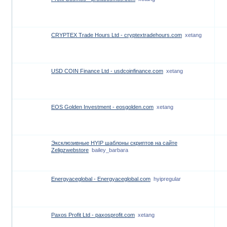
CRYPTEX Trade Hours Ltd - cryptextradehours.com
xetang
USD COIN Finance Ltd - usdcoinfinance.com
xetang
EOS Golden Investment - eosgolden.com
xetang
Эксклюзивные HYIP шаблоны скриптов на сайте
Zeligzwebstore
bailey_barbara
Energyaceglobal - Energyaceglobal.com
hyipregular
Paxos Profit Ltd - paxosprofit.com
xetang