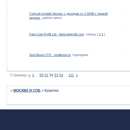
Слитый онлайн бизнес с доходом от 2.000$ с первой
недели.
pabota-space
Fast Coin Profit Ltd - fastcoinprofit.com
xetang
[
1
2
]
Soul Boost LTD - soulboost.io
hyipregular
Страница:
«
1
…
50
51
52
53
54
…
111
»
»
МОСКВА И СПБ
»
Курилка