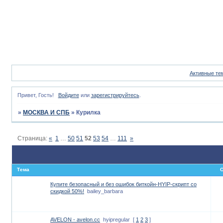
Активные те
Привет, Гость!
Войдите
или
зарегистрируйтесь
.
»
МОСКВА И СПБ
»
Курилка
Страница:
«
1
…
50
51
52
53
54
…
111
»
Тема
О
Купите безопасный и без ошибок биткойн-HYIP-скрипт со
скидкой 50%!
bailey_barbara
AVELON - avelon.cc
hyipregular
[
1
2
3
]