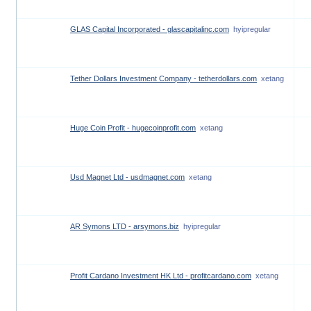
GLAS Capital Incorporated - glascapitalinc.com
hyipregular
Tether Dollars Investment Company - tetherdollars.com
xetang
Huge Coin Profit - hugecoinprofit.com
xetang
Usd Magnet Ltd - usdmagnet.com
xetang
AR Symons LTD - arsymons.biz
hyipregular
Profit Cardano Investment HK Ltd - profitcardano.com
xetang