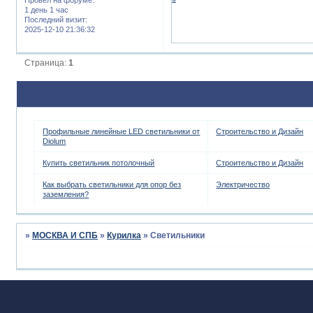
1 день 1 час
Последний визит:
2025-12-10 21:36:32
Страница:
1
Профильные линейные LED светильники от
Строительство и Дизайн
Diolum
Купить светильник потолочный
Строительство и Дизайн
Как выбрать светильники для опор без
Электричество
заземления?
»
МОСКВА И СПБ
»
Курилка
»
Светильники