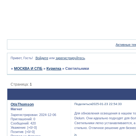
Активные те
Привет, Гость!
Войдите
или
зарегистрируйтесь
.
»
МОСКВА И СПБ
»
Курилка
»
Светильники
Страница:
1
OtisThomson
Поделиться
2025-01-23 22:54:33
Магнат
Для обновления освещения в нашем т
Зарегистрирован
: 2024-12-06
Diolum. Они идеально подходят для бо
Приглашений:
0
Светильники легко устанавливаются, а
Сообщений:
420
Уважение:
[+0/-0]
стильно. Отличное решение для бизне
Позитив:
[+0/-0]
0
Провел на форуме: