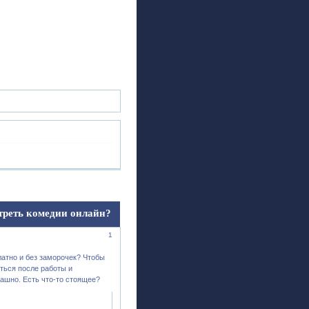
ск
Регистрация
Войти
треть комедии онлайн?
1
латно и без заморочек? Чтобы
иться после работы и
рашно. Есть что-то стоящее?