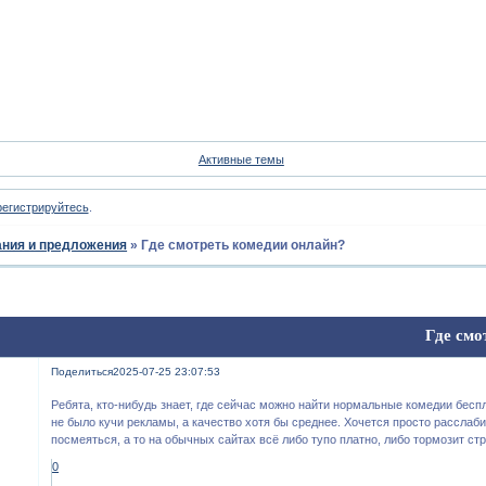
Форум
Участники
Пои
Активные темы
регистрируйтесь
.
ния и предложения
»
Где смотреть комедии онлайн?
Где смо
Поделиться
2025-07-25 23:07:53
Ребята, кто-нибудь знает, где сейчас можно найти нормальные комедии бесп
не было кучи рекламы, а качество хотя бы среднее. Хочется просто расслаб
посмеяться, а то на обычных сайтах всё либо тупо платно, либо тормозит ст
0