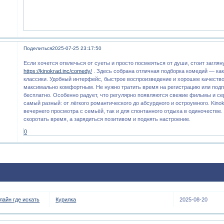
Поделиться
2025-07-25 23:17:50
Если хочется отвлечься от суеты и просто посмеяться от души, стоит заглян
https://kinokrad.inc/comedy/
. Здесь собрана отличная подборка комедий — как
классики. Удобный интерфейс, быстрое воспроизведение и хорошее качеств
максимально комфортным. Не нужно тратить время на регистрацию или подп
бесплатно. Особенно радует, что регулярно появляются свежие фильмы и се
самый разный: от лёгкого романтического до абсурдного и остроумного. Kinok
вечернего просмотра с семьёй, так и для спонтанного отдыха в одиночестве.
скоротать время, а зарядиться позитивом и поднять настроение.
0
айн где искать
Курилка
2025-08-20