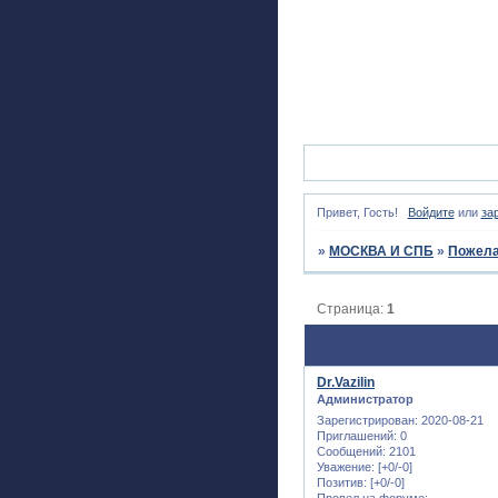
Привет, Гость!
Войдите
или
за
»
МОСКВА И СПБ
»
Пожела
Страница:
1
Dr.Vazilin
Администратор
Зарегистрирован
: 2020-08-21
Приглашений:
0
Сообщений:
2101
Уважение:
[+0/-0]
Позитив:
[+0/-0]
Провел на форуме: