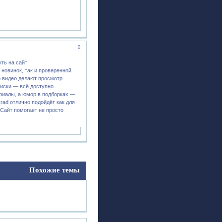
2
уть на сайт
 новинок, так и проверенной
о видео делают просмотр
иски — всё доступно
риалы, а юмор в подборках —
rad отлично подойдёт как для
 Сайт помогает не просто
Похожие темы