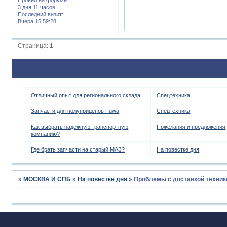
3 дня 11 часов
Последний визит:
Вчера 15:59:28
Страница:
1
Отличный опыт для регионального склада
Спецтехника
Запчасти для полуприцепов Fuwa
Спецтехника
Как выбрать надежную транспортную
Пожелания и предложения
компанию?
Где брать запчасти на старый МАЗ?
На повестке дня
»
МОСКВА И СПБ
»
На повестке дня
»
Проблемы с доставкой техник