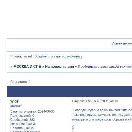
Активные те
Привет, Гость!
Войдите
или
зарегистрируйтесь
.
»
МОСКВА И СПБ
»
На повестке дня
»
Проблемы с доставкой техник
Страница:
1
Wide
Поделиться
2025-08-28 19:48:15
Магнат
У соседа недавно возникли большие сл
Зарегистрирован
: 2024-08-30
тоже планируем закупать технику для с
Приглашений:
0
поделится опытом, к кому обратиться?
Сообщений:
823
Уважение:
[+0/-0]
0
Позитив:
[+0/-0]
Провел на форуме: