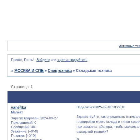
Активные те
Привет, Гость!
Войдите
или
зарегистрируйтесь
.
»
МОСКВА И СПБ
»
Спецтехника
»
Складская техника
Страница:
1
vane4ka
Поделиться
2025-09-18 19:29:10
Магнат
Здравствуйте, как определить оптима
Зарегистрирован
: 2024-09-27
планировки моего склада и типов хран
Приглашений:
0
при заказе штабелера, чтобы максимал
Сообщений:
401
Уважение:
[+0/-0]
складской техники?
Позитив:
[+0/-0]
0
Провел на форуме: