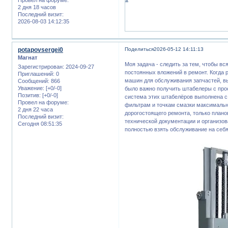
2 дня 18 часов
Последний визит:
2026-08-03 14:12:35
potapovsergei0
Поделиться
2026-05-12 14:11:13
Магнат
Моя задача - следить за тем, чтобы вс
Зарегистрирован
: 2024-09-27
постоянных вложений в ремонт. Когда 
Приглашений:
0
машин для обслуживания запчастей, в
Сообщений:
866
Уважение:
[+0/-0]
было важно получить штабелеры с прос
Позитив:
[+0/-0]
система этих штабелёров выполнена с 
Провел на форуме:
фильтрам и точкам смазки максимально
2 дня 22 часа
дорогостоящего ремонта, только план
Последний визит:
технической документации и организов
Сегодня 08:51:35
полностью взять обслуживание на себя