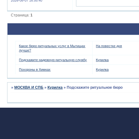
2026-08-07 16:55:40
Страница:
1
Какое бюро ритуальных услуг в Мытищах
На повестке дня
лучше?
Подскажите надежную ритуальную службу
Курилка
Похороны в Химках
Курилка
»
МОСКВА И СПБ
»
Курилка
»
Подскажите ритуальное бюро