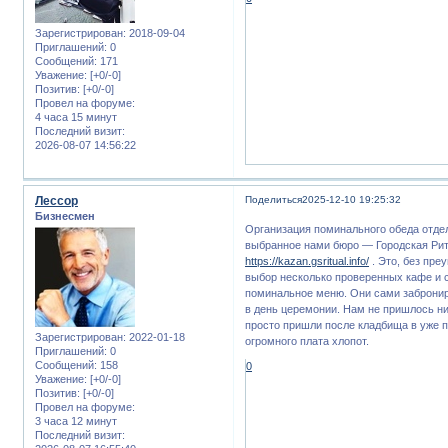
Зарегистрирован
: 2018-09-04
Приглашений:
0
Сообщений:
171
Уважение:
[+0/-0]
Позитив:
[+0/-0]
Провел на форуме:
4 часа 15 минут
Последний визит:
2026-08-07 14:56:22
Лессор
Поделиться
2025-12-10 19:25:32
Бизнесмен
Организация поминального обеда отдел
выбранное нами бюро — Городская Рит
https://kazan.gsritual.info/
. Это, без пре
выбор несколько проверенных кафе и 
поминальное меню. Они сами забронир
в день церемонии. Нам не пришлось ни
просто пришли после кладбища в уже п
Зарегистрирован
: 2022-01-18
огромного плата хлопот.
Приглашений:
0
Сообщений:
158
0
Уважение:
[+0/-0]
Позитив:
[+0/-0]
Провел на форуме:
3 часа 12 минут
Последний визит: