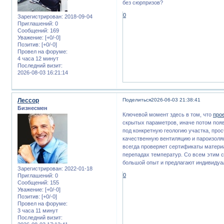
без сюрпризов?
0
Зарегистрирован
: 2018-09-04
Приглашений:
0
Сообщений:
169
Уважение:
[+0/-0]
Позитив:
[+0/-0]
Провел на форуме:
4 часа 12 минут
Последний визит:
2026-08-03 16:21:14
Лессор
Поделиться
2026-06-03 21:38:41
Бизнесмен
Ключевой момент здесь в том, что
про
скрытых параметров, иначе потом поя
под конкретную геологию участка, прос
качественную вентиляцию и пароизоляц
всегда проверяет сертификаты матери
перепадах температур. Со всем этим 
большой опыт и предлагают индивидуа
Зарегистрирован
: 2022-01-18
0
Приглашений:
0
Сообщений:
155
Уважение:
[+0/-0]
Позитив:
[+0/-0]
Провел на форуме:
3 часа 11 минут
Последний визит: