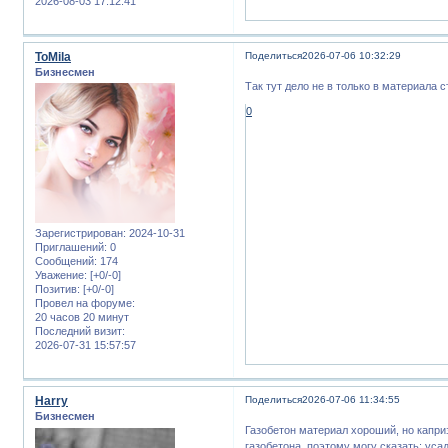
2026-08-03 17:12:41
ToMila
Поделиться
2026-07-06 10:32:29
Бизнесмен
Так тут дело не в только в материала 
0
Зарегистрирован
: 2024-10-31
Приглашений:
0
Сообщений:
174
Уважение:
[+0/-0]
Позитив:
[+0/-0]
Провел на форуме:
20 часов 20 минут
Последний визит:
2026-07-31 15:57:57
Harry
Поделиться
2026-07-06 11:34:55
Бизнесмен
Газобетон материал хороший, но капри
газобетона, поэтому могу сказать: уса