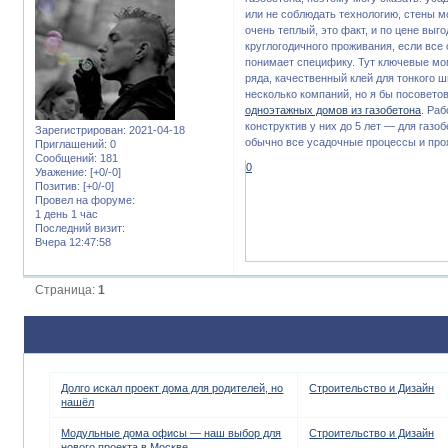
или не соблюдать технологию, стены мо
очень теплый, это факт, и по цене вы
круглогодичного проживания, если все
понимает специфику. Тут ключевые мо
ряда, качественный клей для тонкого ш
несколько компаний, но я бы посовето
одноэтажных домов из газобетона
. Раб
конструктив у них до 5 лет — для газо
Зарегистрирован
: 2021-04-18
обычно все усадочные процессы и про
Приглашений:
0
Сообщений:
181
0
Уважение:
[+0/-0]
Позитив:
[+0/-0]
Провел на форуме:
1 день 1 час
Последний визит:
Вчера 12:47:58
Страница:
1
Долго искал проект дома для родителей, но
Строительство и Дизайн
нашёл
Модульные дома офисы — наш выбор для
Строительство и Дизайн
нового проекта в Москве