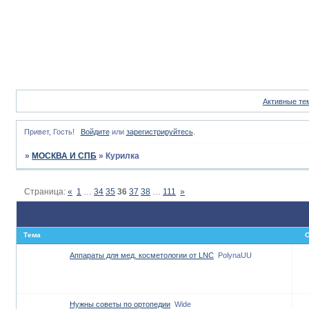
Активные те
Привет, Гость!
Войдите
или
зарегистрируйтесь
.
»
МОСКВА И СПБ
»
Курилка
Страница:
«
1
…
34
35
36
37
38
…
111
»
Тема
О
Аппараты для мед. косметологии от LNC
PolynaUU
Нужны советы по ортопедии
Wide