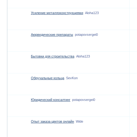
Усиление металлоконструкциями
Aloha123
Аюрведические препараты
potapovsergei0
Бытовки для строительства
Aloha123
Обручальные кольца
SevKon
Юридический консалтинг
potapovsergei0
Опыт заказа цветов онлайн
Wide