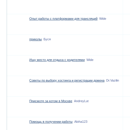
Опыт работы с платформами для трансляций
Wide
приколы
Буся
Ищу место для отдыха с родителями
Wide
Советы по выбору хостинга и регистрации домена
Dr.Vazilin
Присмотр за котом в Москве
AndreyLut
Помощь в получении работы
Aloha123