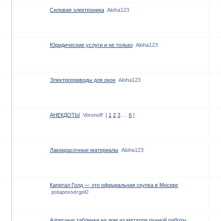
Силовая электроника
Aloha123
Юридические услуги и не только
Aloha123
Электроприводы для окон
Aloha123
АНЕКДОТЫ
Voronoff
[
1
2
3
…
6
]
Лакокрасочные материалы
Aloha123
Капитал Голд — это официальная скупка в Москве
potapovsergei0
Адресные таблички на дом из металла ручной работы