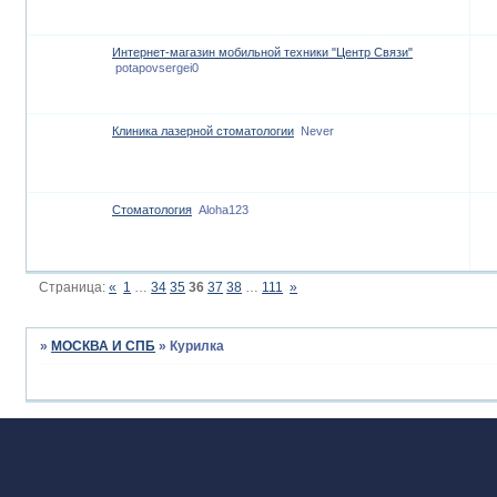
Интернет-магазин мобильной техники "Центр Связи"
potapovsergei0
Клиника лазерной стоматологии
Never
Стоматология
Aloha123
Страница:
«
1
…
34
35
36
37
38
…
111
»
»
МОСКВА И СПБ
»
Курилка