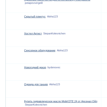
potapovsergei0
Скрытый плинтус
Aloha123
Хостел Артист
StepanKolesnichen
Сенсорное оборудование
Aloha123
Новогодний декор
bydenovec
Одежда для танцев
Aloha123
Купить гидравлическое масло Mobil DTE 24 от Арсенал Ойл
StepanKolesnichen