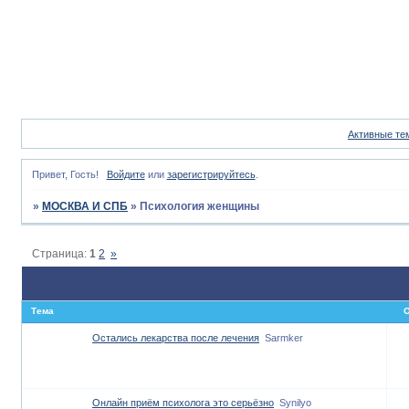
Активные те
Привет, Гость!
Войдите
или
зарегистрируйтесь
.
»
МОСКВА И СПБ
»
Психология женщины
Страница:
1
2
»
Тема
О
Остались лекарства после лечения
Sarmker
Онлайн приём психолога это серьёзно
Synilyo