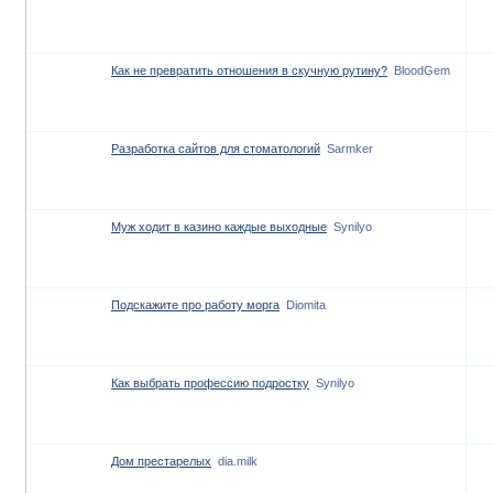
Как не превратить отношения в скучную рутину?
BloodGem
Разработка сайтов для стоматологий
Sarmker
Муж ходит в казино каждые выходные
Synilyo
Подскажите про работу морга
Diomita
Как выбрать профессию подростку
Synilyo
Дом престарелых
dia.milk