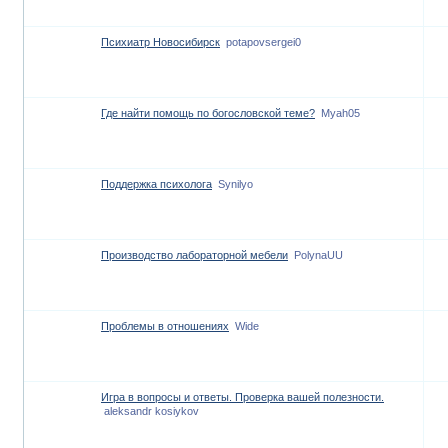
Психиатр Новосибирск
potapovsergei0
Где найти помощь по богословской теме?
Myah05
Поддержка психолога
Synilyo
Производство лабораторной мебели
PolynaUU
Проблемы в отношениях
Wide
Игра в вопросы и ответы. Проверка вашей полезности.
aleksandr kosiykov