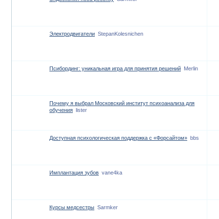
Электродвигатели
StepanKolesnichen
Псибординг: уникальная игра для принятия решений
Merlin
Почему я выбрал Московский институт психоанализа для
обучения
lister
Доступная психологическая поддержка с «Форсайтом»
bbs
Имплантация зубов
vane4ka
Курсы медсестры
Sarmker