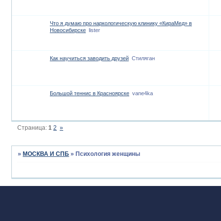
Что я думаю про наркологическую клинику «КираМед» в
Новосибирске
lister
Как научиться заводить друзей
Стиляган
Большой теннис в Красноярске
vane4ka
Страница:
1
2
»
»
МОСКВА И СПБ
»
Психология женщины