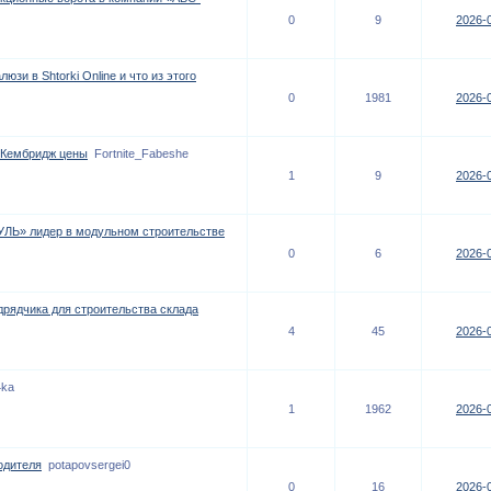
0
9
2026-0
люзи в Shtorki Online и что из этого
0
1981
2026-0
 Кембридж цены
Fortnite_Fabeshe
1
9
2026-0
Ь» лидер в модульном строительстве
0
6
2026-0
рядчика для строительства склада
4
45
2026-0
4ka
1
1962
2026-0
одителя
potapovsergei0
0
16
2026-0