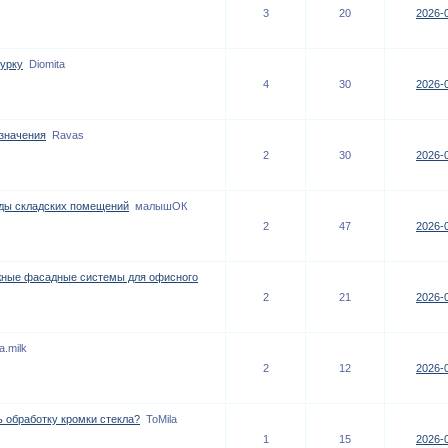
3
20
2026-0
турку
Diomita
4
30
2026-0
азначения
Ravas
2
30
2026-0
ды складских помещений
малышОК
2
47
2026-0
ёжные фасадные системы для офисного
2
21
2026-0
a.milk
2
12
2026-0
ь обработку кромки стекла?
ToMila
1
15
2026-0