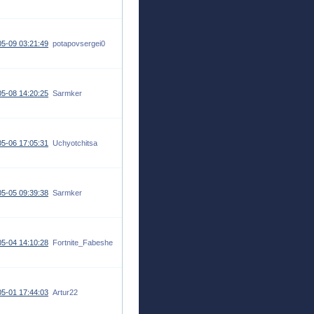
5-09 03:21:49
potapovsergei0
5-08 14:20:25
Sarmker
5-06 17:05:31
Uchyotchitsa
5-05 09:39:38
Sarmker
5-04 14:10:28
Fortnite_Fabeshe
5-01 17:44:03
Artur22