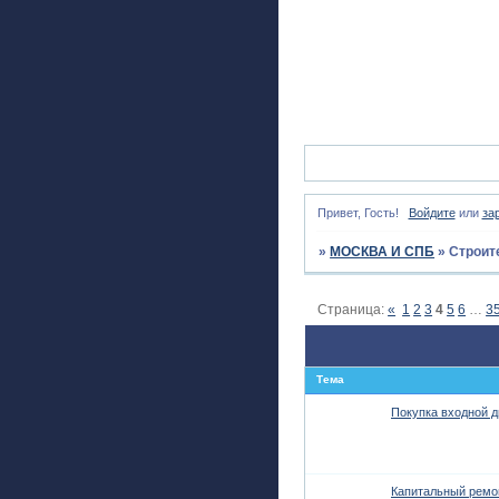
Привет, Гость!
Войдите
или
за
»
МОСКВА И СПБ
»
Строит
Страница:
«
1
2
3
4
5
6
…
3
Тема
Покупка входной 
Капитальный ремон