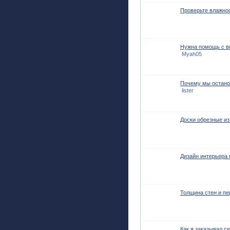
Проверьте влажнос
Нужна помощь с в
Myah05
Почему мы остано
lister
Доски обрезные из
Дизайн интерьера 
Толщина стен и пе
Как я заказывал с