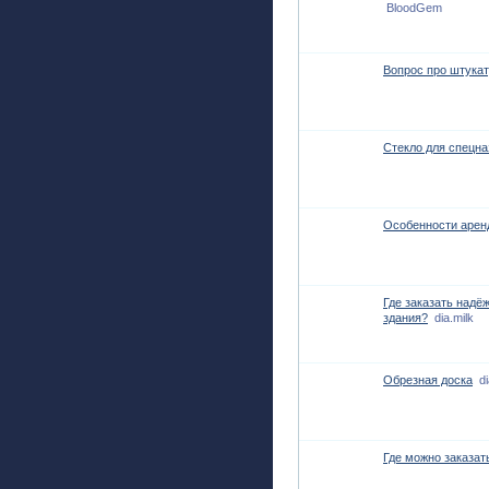
BloodGem
Вопрос про штука
Стекло для спецн
Особенности арен
Где заказать над
здания?
dia.milk
Обрезная доска
di
Где можно заказат