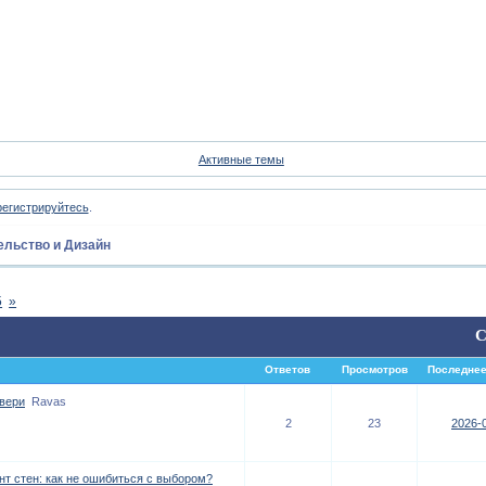
Форум
Участники
Пои
Активные темы
регистрируйтесь
.
ельство и Дизайн
5
»
С
Ответов
Просмотров
Последнее
двери
Ravas
2
23
2026-0
т стен: как не ошибиться с выбором?