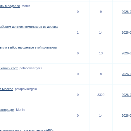
ть в подвале
Merlin
0
9
2026-0
ыбором детских комплексов из дерева
1
14
2026-0
вили выбор на фанере этой компании
0
13
2026-0
 хвои 2 сорт
potapovsergei0
0
8
2026-0
в Москве
potapovsergei0
0
3329
2026-0
регородок
Merlin
0
14
2026-0
екционные ворота в компании «ABC-