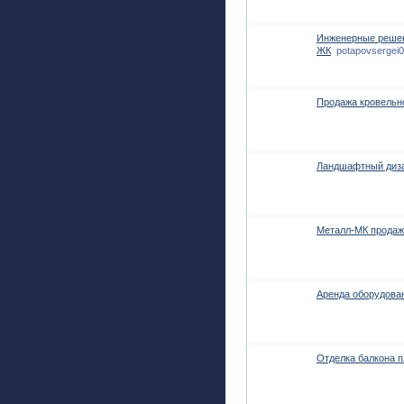
Инженерные решени
ЖК
potapovsergei0
Продажа кровельн
Ландшафтный диз
Металл-МК продаж
Аренда оборудова
Отделка балкона 