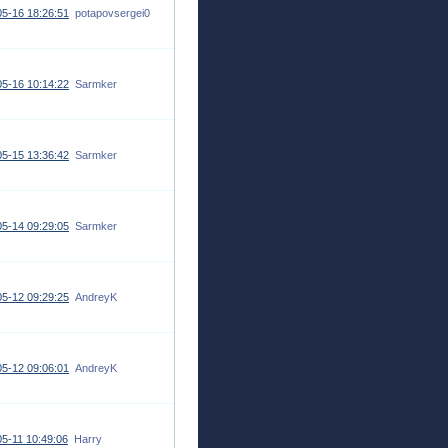
5-16 18:26:51
potapovsergei0
5-16 10:14:22
Sarmker
5-15 13:36:42
Sarmker
5-14 09:29:05
Sarmker
5-12 09:29:25
AndreyK
5-12 09:06:01
AndreyK
5-11 10:49:06
Harry