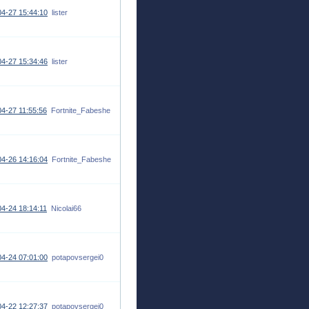
4-27 15:44:10
lister
4-27 15:34:46
lister
4-27 11:55:56
Fortnite_Fabeshe
4-26 14:16:04
Fortnite_Fabeshe
4-24 18:14:11
Nicolai66
4-24 07:01:00
potapovsergei0
4-22 12:27:37
potapovsergei0