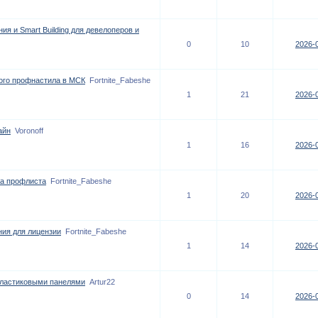
я и Smart Building для девелоперов и
0
10
2026-0
ого профнастила в МСК
Fortnite_Fabeshe
1
21
2026-0
айн
Voronoff
1
16
2026-0
а профлиста
Fortnite_Fabeshe
1
20
2026-0
ния для лицензии
Fortnite_Fabeshe
1
14
2026-0
пластиковыми панелями
Artur22
0
14
2026-0