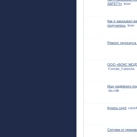
SAFETY»
lister
Как я заказывал жа
получилось
lister
Ремонт таунхауса
ООО «БОКС МОДУЛ
Fortnite_Fabeshe
Ищу надёжного под
dia.milk
Купить сруб
vane
Септики от произв