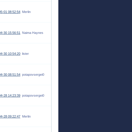
5-01 08:52:54
Merlin
4-30 15:56:51
Naima Haynes
4-30 10:54:20
lister
4-30 08:51:54
potapovsergei0
4-28 14:23:39
potapovsergei0
4-28 09:22:47
Merlin