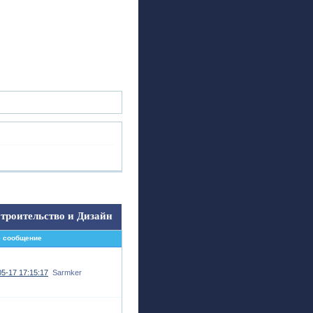
ск
Регистрация
Войти
троительство и Дизайн
 сообщение
5-17 17:15:17
Sarmker